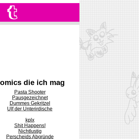
omics die ich mag
Pasta Shooter
Pausgezeichnet
Dummes Gekritzel
Ulf der Unterirdische
kplx
Shit Happens!
Nichtlustig
Perscheids Abgründe