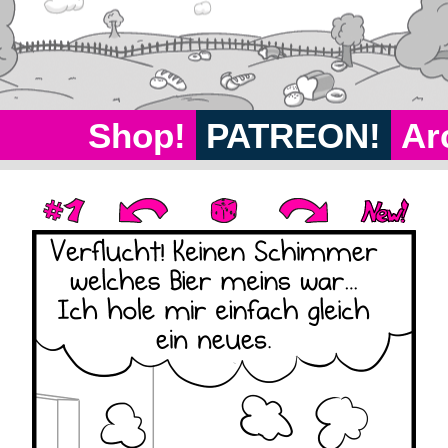
Shop!
PATREON!
Ar