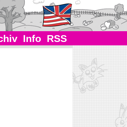
chiv
Info
RSS